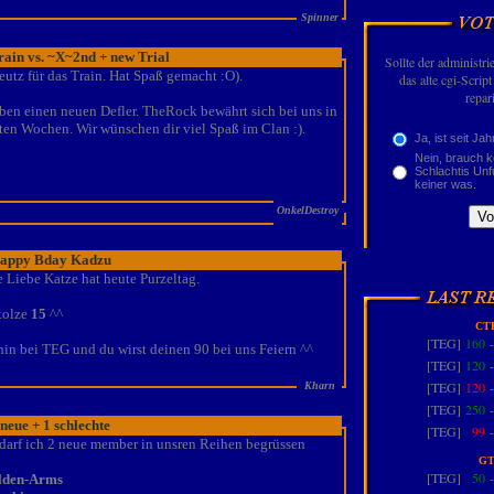
Spinner
rain vs. ~X~2nd + new Trial
Sollte der administr
utz für das Train. Hat Spaß gemacht :O).
das alte cgi-Scrip
repar
aben einen neuen Defler. TheRock bewährt sich bei uns in
ten Wochen. Wir wünschen dir viel Spaß im Clan :).
Ja, ist seit Jah
Nein, brauch 
Schlachtis Unf
keiner was.
OnkelDestroy
appy Bday Kadzu
e Liebe Katze hat heute Purzeltag.
Stolze
15
^^
CT
[TEG]
160
hin bei TEG und du wirst deinen 90 bei uns Feiern ^^
[TEG]
120
[TEG]
120
Kharn
[TEG]
250
 neue + 1 schlechte
[TEG]
99
darf ich 2 neue member in unsren Reihen begrüssen
GT
[TEG]
50
lden-Arms