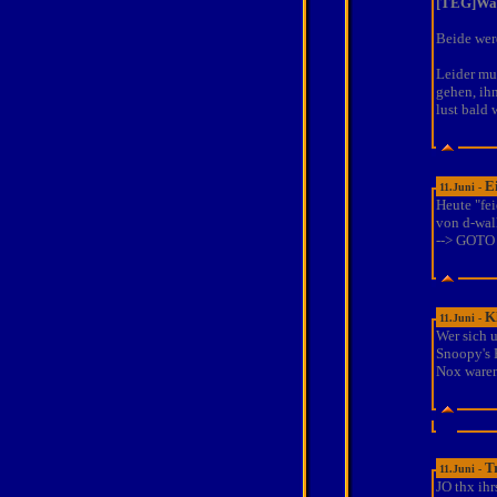
[TEG]Wa
Beide werd
Leider mu
gehen, ihn
lust bald 
E
11.Juni -
Heute "fei
von d-walk
--> GOTO 
K
11.Juni -
Wer sich 
Snoopy's 
Nox waren
T
11.Juni -
JO thx ihr