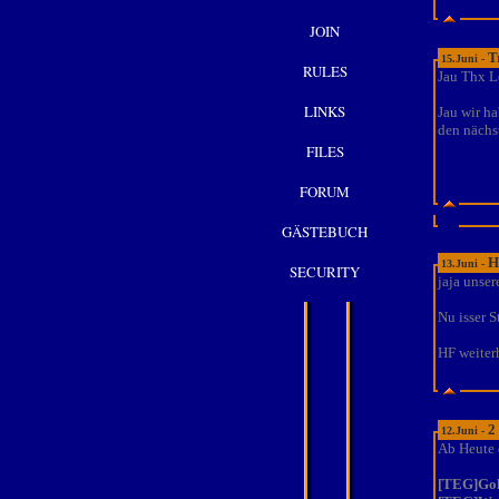
JOIN
T
15.Juni -
RULES
Jau Thx Le
LINKS
Jau wir h
den nächs
FILES
FORUM
GÄSTEBUCH
H
13.Juni -
SECURITY
jaja unser
Nu isser 
HF weiter
2
12.Juni -
Ab Heute 
[TEG]Go