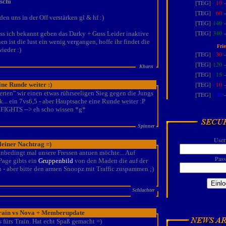
schi
[TEG]
10
[TEG]
60
en uns in der Off verstärken gl & hf :)
[TEG]
140
[TEG]
340
ss ich bekannt geben das Darky + Guss Leider inaktive
en ist die lust ein wenig vergangen, hoffe ihr findet die
Frie
wieder :)
[TEG]
30
[TEG]
120
Kharn
[TEG]
15
[TEG]
10
ine Runde weiter :)
erten" wir einen etwas rührseeligen Sieg gegen die Jungs
[TEG]
30
... ein 7vs6,5 - aber Hauptsache eine Runde weiter :P
FIGHTS --> eh scho wissen *g*
Spinner
User
leiner Nachtrag =)
unbedingt mal unsere Fressen antuen möchte... Auf
Pass
Page gibts ein
Gruppenbild
von den Maden die auf der
 - aber bitte den armen Snoopz mit Traffic zuspammen ;)
Schlachter
rain vs Nova + Memberupdate
s fürs Train. Hat echt Spaß gemacht =)