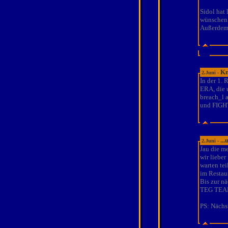
Sidol hat 
wünschen 
Außerdem 
Kn
2.Juni -
In der 1.
ERA, die 
breach_l 
und FIGHT
..
2.Juni -
Jau die me
wir lieber
warten tei
im Restau
Bis zur n
TEG TEA
PS: Nächst