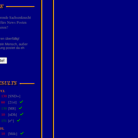
ierende Sachsenknecht
t fürs News Posten
ieren?
ren überfällig!
kein Mensch, außer
ung postet da eh
FCL
-
130
[SND+]
-
60
[21st]
-
130
[M8]
-
10
[nDh]
-
151
[e^]
FL
-
10
[Mdc]