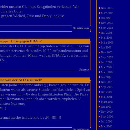
leider unseren Clan uas Zeitgründen verlassen. Wir
Nov 2004
dir alles Gute!
März 2004
gingen Wicked, Guss und Darky inaktiv.
Jan 2004
Nov 2003
Sept 2003
OnkelDestroy
Juli 2003
Mai 2003
apper Loss gegen ERA :-/
März 2003
 Runde des GTFL Custom Cup trafen wir auf die Jungs von
Jan 2003
uns ein nervenzerfetzendes 40:60 auf pandemonium und
Nov 2002
abringen konnten. Mann, war das KNAPP... aber lest mehr
Sept 2002
S...
Juli 2002
Mai 2002
Spinner
März 2002
Jan 2002
.und von der NOX4 zurück!
Nov 2001
isten (außer der arme onkel ;) ) kamen gesund zurück. Da
Sept 2001
 futtern waren als weitere Stunden auf das nächste Spiel zu
Juli 2001
len wir uns mit ~X~ den Disqualifzierten Platz. Die Pizza
Mai 2001
rant Romantica kann ich aber trotzdem emphelen ^^.
März 2001
ächsten Nox euer
Jan 2001
M :)
Nov 2000
Sept 2000
esmal mache ich die Photos ;P!!!!!!!!!!!
Juli 2000
Mai 2000
OnkelDestroy