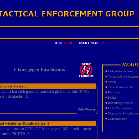
HITS:
351081
USER ONLINE:
2
Clans gegen Faschismus
Mal wieder ne News
Voting und die Konsequ
Voting
er erste Hetero...
TEG ist zwar retired...
achti hat sich geoutet und sich gleich verlobt!!! Wir
Das Licht
 dir Schlachti :).
Früher...
Rattenfänger spielen...
Frohe Weihnachten
OnkelDestroy
Sieg in der Zwischenrun
Zwischenrunde
nd wieder ne Runde weiter :)
zten wir uns im GTFL CC klar gegen TaM durch... mehr
 unter FIGHTS :P