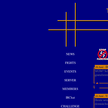
NEWS
FIGHTS
D
29.Juni -
EVENTS
WOW! Schl
gratulieren
SERVER
MEMBERS
U
22.Juni -
IRChat
Heute set
demnächst
CHALLENGE