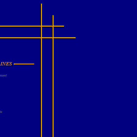
enzen!
de