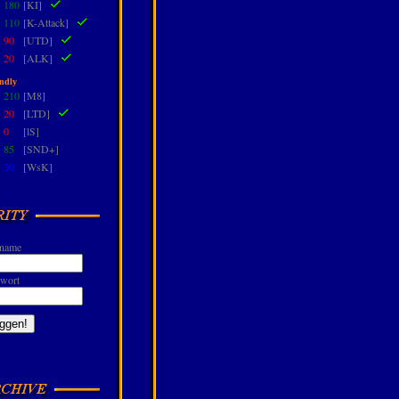
-
180
[KI]
-
110
[K-Attack]
-
90
[UTD]
-
20
[ALK]
ndly
-
210
[M8]
-
20
[LTD]
-
0
[lS]
-
85
[SND+]
-
30
[WsK]
name
wort