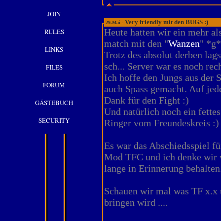
JOIN
Very friendly mit den BUGS :)
29.Mai -
Heute hatten wir ein mehr al
RULES
match mit den "
Wanzen
" *g*
LINKS
Trotz des absolut derben lag
sch... Server war es noch rech
FILES
Ich hoffe den Jungs aus der 
FORUM
auch Spass gemacht. Auf jede
Dank für den Fight :)
GÄSTEBUCH
Und natürlich noch ein fette
SECURITY
Ringer vom Freundeskreis :)
Es war das Abschiedsspiel fü
Mod TFC und ich denke wir 
lange in Erinnerung behalten
Schauen wir mal was TF x.x 
bringen wird ....