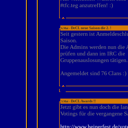
#tfc.teg anzutreffen! :)
DeCL neue Saison die 2. !
6.Mai -
Seit gestern ist Anmeldeschl
Saison.
Die Admins werden nun die
prüfen und dann im IRC die
Gruppenauslosungen tätigen.
Angemeldet sind 76 Clans :)
DeCL Awards !!
3.Mai -
Jetzt gibt es nun doch die la
Votings für die vergangene S
http://www.heinerfest.de/vot