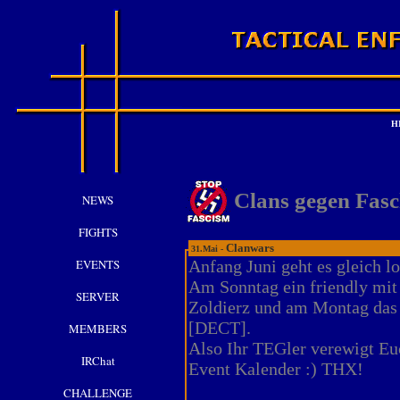
H
Clans gegen Fas
NEWS
FIGHTS
Clanwars
31.Mai -
EVENTS
Anfang Juni geht es gleich lo
Am Sonntag ein friendly mit
SERVER
Zoldierz und am Montag das
[DECT].
MEMBERS
Also Ihr TEGler verewigt Eu
IRChat
Event Kalender :) THX!
CHALLENGE