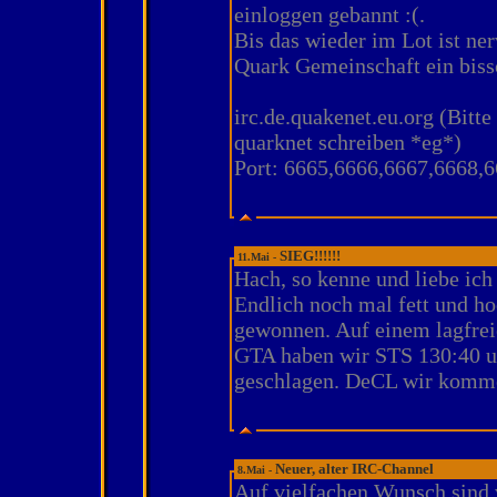
einloggen gebannt :(.
Bis das wieder im Lot ist ner
Quark Gemeinschaft ein biss
irc.de.quakenet.eu.org (Bitt
quarknet schreiben *eg*)
Port: 6665,6666,6667,6668,
SIEG!!!!!!
11.Mai -
Hach, so kenne und liebe ich
Endlich noch mal fett und ho
gewonnen. Auf einem lagfrei
GTA haben wir STS 130:40 u
geschlagen. DeCL wir komme
Neuer, alter IRC-Channel
8.Mai -
Auf vielfachen Wunsch sind 