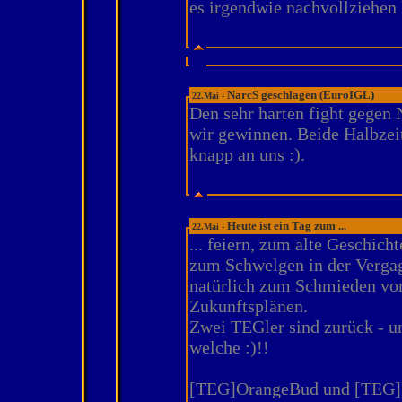
es irgendwie nachvollziehen
NarcS geschlagen (EuroIGL)
22.Mai -
Den sehr harten fight gegen 
wir gewinnen. Beide Halbzei
knapp an uns :).
Heute ist ein Tag zum ...
22.Mai -
... feiern, zum alte Geschich
zum Schwelgen in der Verga
natürlich zum Schmieden vo
Zukunftsplänen.
Zwei TEGler sind zurück - u
welche :)!!
[TEG]OrangeBud und [TEG]