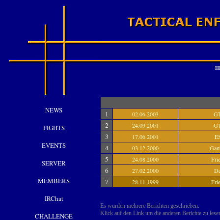
H
NEWS
1
02.06.2003
G
2
24.09.2001
G
FIGHTS
3
17.06.2001
E
EVENTS
4
03.12.2000
Gam
5
24.08.2000
Fri
SERVER
6
27.02.2000
D
MEMBERS
7
28.11.1999
Fri
IRChat
Es wurden mehrere Berichten geschrieben.
Klick auf den Link um die anderen Berichte zu lesen
CHALLENGE