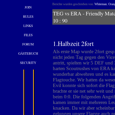
Berichte wurden geschrieben von:
Whiteman
,
Oran
JOIN
TEG vs ERA - Friendly
RULES
10 : 90
LINKS
FILES
1.Halbzeit 2fort
FORUM
Als erste Map wurde 2fort gesp
GÄSTEBUCH
nicht jeden Tag gegen den Vic
antritt, spielten wir 5 DEF und
SECURITY
harten Scoutrushes von ERA k
wunderbar abwehren und es ka
Flagtouche. Wir hatten da wese
Evil konnte sich sofort die Flag
brachte er sie net sehr weit und 
beim 0:0. Die folgenden Angrif
kamen immer mit mehreren Leu
knacken. Da wir aber scheinbar d
gelungen unsere Flagge auch n