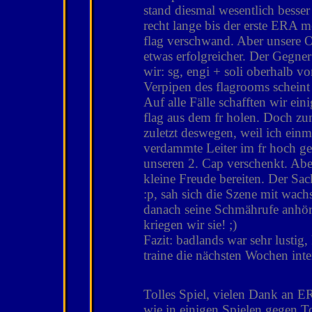
stand diesmal wesentlich besser
recht lange bis der erste ERA m
flag verschwand. Aber unsere O
etwas erfolgreicher. Der Gegner
wir: sg, engi + soli oberhalb v
Verpipen des flagrooms scheint
Auf alle Fälle schafften wir ei
flag aus dem fr holen. Doch zum
zuletzt deswegen, weil ich einm
verdammte Leiter im fr hoch 
unseren 2. Cap verschenkt. Ab
kleine Freude bereiten. Der Sack
:p, sah sich die Szene mit wac
danach seine Schmährufe anhöre
kriegen wir sie! ;)
Fazit: badlands war sehr lustig
traine die nächsten Wochen inten
Tolles Spiel, vielen Dank an E
wie in einigen Spielen gegen T