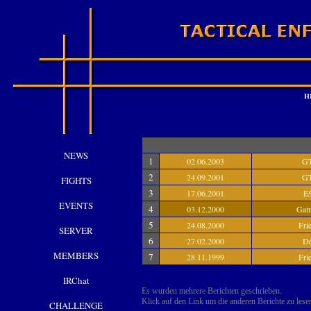
H
NEWS
1
02.06.2003
G
2
24.09.2001
G
FIGHTS
3
17.06.2001
E
EVENTS
4
03.12.2000
Gam
5
24.08.2000
Fri
SERVER
6
27.02.2000
D
MEMBERS
7
28.11.1999
Fri
IRChat
Es wurden mehrere Berichten geschrieben.
Klick auf den Link um die anderen Berichte zu lesen
CHALLENGE