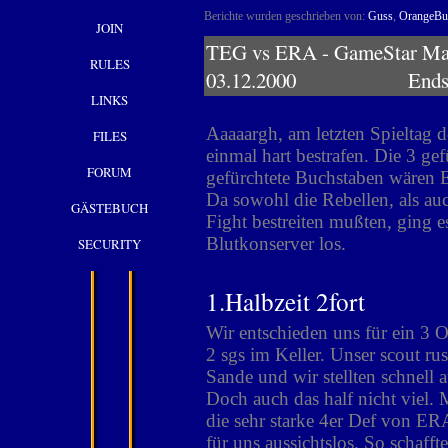
Berichte wurden geschrieben von:
Guss
,
OrangeBu
JOIN
TEG vs ERA - GameStar Ma
RULES
03.12.2000 Endstand
LINKS
Aaaaargh, am letzten Spieltag 
FILES
einmal hart bestrafen. Die 3 ge
FORUM
gefürchtete Buchstaben wären 
Da sowohl die Rebellen, als au
GÄSTEBUCH
Fight bestreiten mußten, ging e
Blutkonserver los.
SECURITY
1.Halbzeit 2fort
Wir entschieden uns für ein 3 O
2 sgs im Keller. Unser scout ru
Sande und wir stellten schnell 
Doch auch das half nicht viel. 
die sehr starke 4er Def von ER
für uns aussichtslos. So schafft