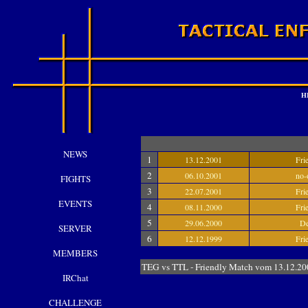
H
NEWS
1
13.12.2001
Fri
2
06.10.2001
no-
FIGHTS
3
22.07.2001
Fri
EVENTS
4
08.11.2000
Fri
5
29.06.2000
D
SERVER
6
12.12.1999
Fri
MEMBERS
TEG vs TTL - Friendly Match vom 13.
IRChat
CHALLENGE